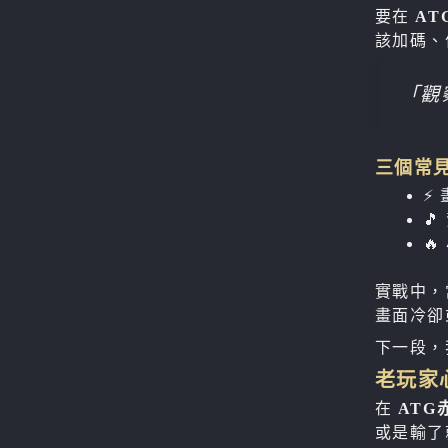
要在
AT
該加碼、
「觀
三個常
⚡


實戰中，
畫面冷卻
下一段，
老玩家
在
ATG
或是輸了