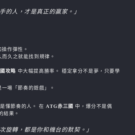
手的人，才是真正的贏家。」
加操作彈性。
久而久之就能找到規律。
三國攻略
中大幅提高勝率。 穩定拿分不是夢，只要學
是一場「節奏的遊戲」。
是懂節奏的人。 在
ATG赤三國
中，爆分不是偶
的結果。
次旋轉，都是你和機台的默契。」