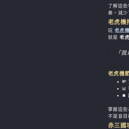
了解這些
奏，減少
老虎機
玩
老虎
就是
老
「我
老虎機
💸
📊
⏹️
掌握這些
不是盲目
赤三國