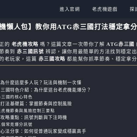
進入官網
老虎機遊戲
探
機懶人包】教你用ATG赤三國打法穩定拿
真正的
老虎機攻略
嗎？這篇文章一次帶你了解
ATG赤三國
注節奏到
赤三國訊號
辨認，讓你用最簡單的方法找到穩定出
的老玩家，這篇
赤三國攻略
都能幫你抓準節奏、穩定拿分
機為什麼這麼多人玩？玩法與機制一次懂
赤三國特色介紹：為什麼這台老虎機能爆分？
赤三國的核心特色
機打法基礎篇：掌握節奏與控制風險
老虎機節奏與風險控制三要點
國攻略重點：訊號判斷與下注時機
三個常見爆分訊號
家心法分享：如何從普通玩家變成穩贏高手