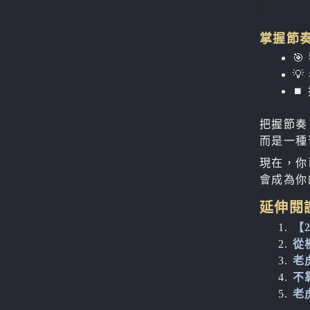
掌握節


⏹
把握節奏
而是一種
現在，你
會成為你
延伸閱
【
從
老
不
老