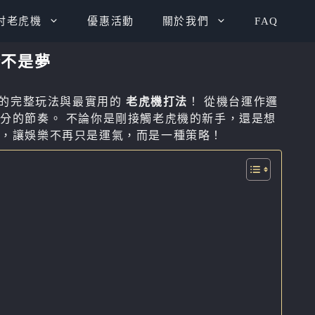
討老虎機
優惠活動
關於我們
FAQ
分不是夢
的完整玩法與最實用的
老虎機打法
！ 從機台運作邏
分的節奏。 不論你是剛接觸老虎機的新手，還是想
，讓娛樂不再只是運氣，而是一種策略！