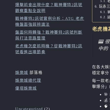
爆擊前會出現什麼？戰神賽特2訊號
玩赤
觀察重點全說明
戰神賽特2訊號實例分析：ATG 老虎
機盤面強弱辨識法
老虎機
盤面何時轉強？戰神賽特2訊號判斷
與打法思路整理
🎰
老虎機怎麼抓時機？從戰神賽特2訊
中的
號看進出場節奏
在各大娛
娛樂城
部落格
穩定拿分
娛樂城總代理
每一款老
擊爆分」
優塔娛樂城



Uncategorized
(2)