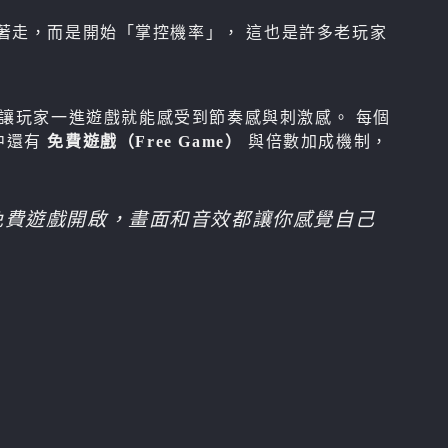
著走，而是開始「掌控機率」， 這也是許多老玩家
讓玩家一進遊戲就能感受到節奏感與刺激感。 每個
中還有
免費遊戲（Free Game）
與倍數加成機制，
免費遊戲開啟，畫面和音效都讓你感覺自己