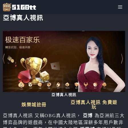
跳
Me
至
主
亞博真人視訊
要
內
容
亞博真人視訊
亞博真人視訊 免費遊
娛樂城註冊
玩
亞博真人視訊 又稱OBG真人視訊，
亞博
為亞洲前三大
博弈品牌的遊戲商，在中國大陸地區深耕多年用戶數非