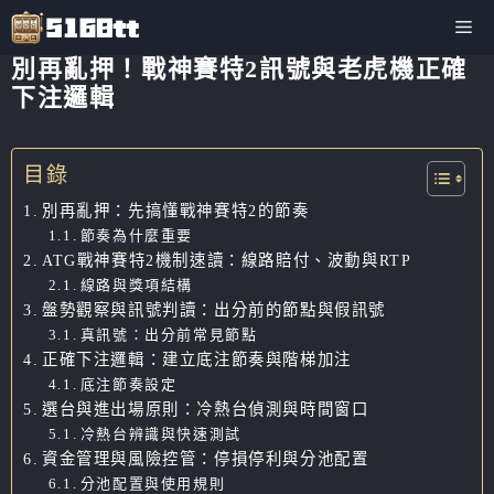
跳
Me
至
主
別再亂押！戰神賽特2訊號與老虎機正確
要
下注邏輯
內
容
目錄
別再亂押：先搞懂戰神賽特2的節奏
節奏為什麼重要
ATG戰神賽特2機制速讀：線路賠付、波動與RTP
線路與獎項結構
盤勢觀察與訊號判讀：出分前的節點與假訊號
真訊號：出分前常見節點
正確下注邏輯：建立底注節奏與階梯加注
底注節奏設定
選台與進出場原則：冷熱台偵測與時間窗口
冷熱台辨識與快速測試
資金管理與風險控管：停損停利與分池配置
分池配置與使用規則