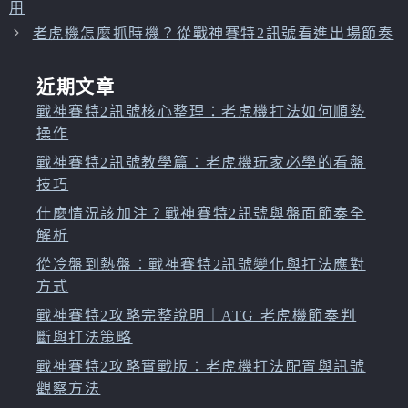
用
老虎機怎麼抓時機？從戰神賽特2訊號看進出場節奏
近期文章
戰神賽特2訊號核心整理：老虎機打法如何順勢
操作
戰神賽特2訊號教學篇：老虎機玩家必學的看盤
技巧
什麼情況該加注？戰神賽特2訊號與盤面節奏全
解析
從冷盤到熱盤：戰神賽特2訊號變化與打法應對
方式
戰神賽特2攻略完整說明｜ATG 老虎機節奏判
斷與打法策略
戰神賽特2攻略實戰版：老虎機打法配置與訊號
觀察方法