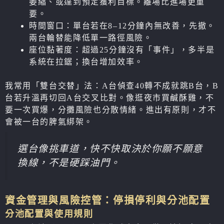
萎縮、或達到預定獲利目標。離場比進場更重
要。
時間窗口：單台若在8–12分鐘內無改善，先撤。
兩台輪替能降低單一路徑風險。
座位黏著度：超過25分鐘沒有「事件」，多半是
系統在拉鋸；換台增加效率。
我常用「雙台交替」法：A台偵查40轉不成就跳B台，B
台若升溫再切回A台交叉比對。像逛夜市買鹹酥雞，不
要一次買爆，分攤風險也分散情緒。進出有原則，才不
會被一台的脾氣綁架。
選台像挑車道，快不快取決於你願不願意
換線，不是硬踩油門。
資金管理與風險控管：停損停利與分池配置
分池配置與使用規則