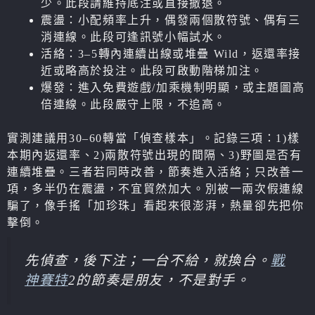
少。此段請維持底注或直接撤退。
震盪：小配頻率上升，偶發兩個散符號、偶有三
消連線。此段可逢訊號小幅試水。
活絡：3–5轉內連續出線或堆疊 Wild，返還率接
近或略高於投注。此段可啟動階梯加注。
爆發：進入免費遊戲/加乘機制明顯，或主題圖高
倍連線。此段嚴守上限，不追高。
實測建議用30–60轉當「偵查樣本」。記錄三項：1)樣
本期內返還率、2)兩散符號出現的間隔、3)野圖是否有
連續堆疊。三者若同時改善，節奏進入活絡；只改善一
項，多半仍在震盪，不宜貿然加大。別被一兩次假連線
騙了，像手搖「加珍珠」看起來很澎湃，熱量卻先把你
擊倒。
先偵查，後下注；一台不給，就換台。
戰
神賽特
2的節奏是朋友，不是對手。