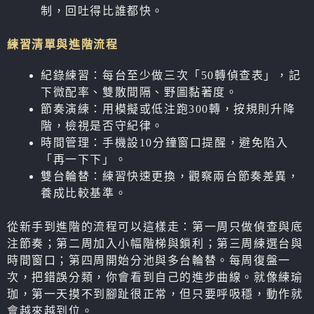
制，回吐得比誰都快。
練習清單與進階流程
紀錄練習：每台至少做三次「50轉偵查表」，記
下微配率、雙散間隔、野圖黏著度。
節奏演練：用模擬或低注跑300轉，按規則升降
階，檢視是否守紀律。
時間管理：手機設10分鐘窗口提醒，避免陷入
「再一下下」。
雙台輪替：練習快速更換，觀察兩台節奏差異，
養成比較基準。
從新手到進階的流程可以這樣走：第一周只做偵查與底
注節奏；第二周加入小幅階梯與鎖利；第三周練選台與
時間窗口；第四周開始分池與多台輪替。每周復盤一
次，把錯誤分類，你會看到自己的進步曲線。就像練瑜
珈，第一天摸不到腳趾很正常，但只要呼吸穩，動作就
會越來越到位。