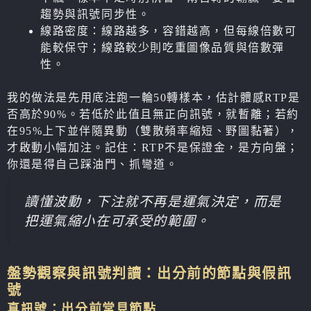
趨勢與訊號同步性。
線路密度：線路越多，容錯越高，但每線倍數可
能較保守；線路較少則吃重圖像品質與倍數彈
性。
我的做法是先用底注跑一輪50轉樣本，估計體感RTP是
否高於90%。若低於此值且無正向訊號，就暫離；若約
在95%上下並伴隨異動（雙散頻率縮短、野圖黏著），
才啟動小幅加注。記住：RTP不是保證金，是方向盤；
你還是得自己踩油門、抓彎道。
讀懂波動，下注就不再是運氣決定，而是
把運氣縮小在可承受的範圍。
盤勢觀察與訊號判讀：出分前的節點與假訊
號
真訊號：出分前常見節點