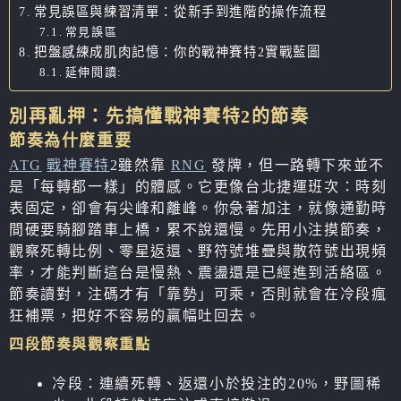
常見誤區與練習清單：從新手到進階的操作流程
常見誤區
把盤感練成肌肉記憶：你的戰神賽特2實戰藍圖
延伸閱讀:
別再亂押：先搞懂戰神賽特2的節奏
節奏為什麼重要
ATG
戰神賽特
2雖然靠
RNG
發牌，但一路轉下來並不
是「每轉都一樣」的體感。它更像台北捷運班次：時刻
表固定，卻會有尖峰和離峰。你急著加注，就像通勤時
間硬要騎腳踏車上橋，累不說還慢。先用小注摸節奏，
觀察死轉比例、零星返還、野符號堆疊與散符號出現頻
率，才能判斷這台是慢熱、震盪還是已經進到活絡區。
節奏讀對，注碼才有「靠勢」可乘，否則就會在冷段瘋
狂補票，把好不容易的贏幅吐回去。
四段節奏與觀察重點
冷段：連續死轉、返還小於投注的20%，野圖稀