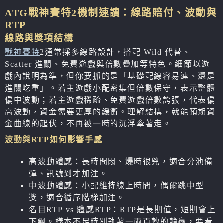
ATG戰神賽特2機制速讀：線路賠付、波動與
RTP
線路與獎項結構
戰神賽特
2通常採多線路設計，搭配 Wild 代替、
Scatter 進關、免費遊戲與倍數疊加等特色。細節以遊
戲內說明為準，但你要抓的是「基礎配線容易連、還是
進關吃重」。若主遊戲小配密集但倍數保守，表示整體
偏中波動；若主遊戲稀疏、免費遊戲倍數誇張，代表偏
高波動，資金需要更厚的緩衝。理解結構，就能預期資
金曲線的起伏，不再被一時的沉浮牽著走。
波動與RTP如何影響手感
高波動體感：長時間悶、爆時很兇，適合分池備
彈、訊號到才加注。
中波動體感：小配維持線上時間，偶爾跳中型
獎，適合循序階梯加注。
名目RTP vs 體感RTP：RTP是長期值，短期會上
下飄。樣本不足時別執著一兩百轉的輸贏，要看