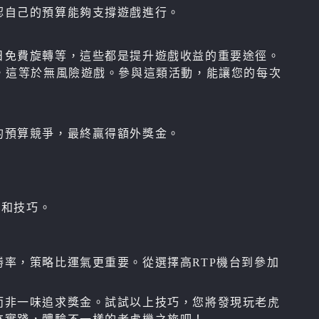
認自己的預算能夠支撐遊戲進行。
日免費旋轉等，這些都是提升遊戲收益的重要途徑。
，這等於無風險遊戲。參與這類活動，能讓您的每次
的預算競爭，最終贏得額外獎金。
略和技巧。
率，策略比運氣更重要。從選擇高RTP機台到參加
而非一味追求獎金。試試以上技巧，您將發現玩老虎