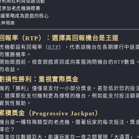
充分利用紅利與促銷活動
嘗試參加老虎機錦標賽
：讓策略成為遊戲的核心
延伸閱讀:
瞭解回報率（RTP）：選擇高回報機台是王道
虎機都設有回報率（
RTP
），代表該機台在長期運行中返還
的獲勝機率。
開始遊戲前，檢查遊戲資訊或向客服詢問機台的RTP數值
的收益。
避免虧損性勝利：重視實際獎金
機的「勝利」僅僅是支付一小部分獎金，甚至低於您的投
：選擇那些支付機制更為慷慨的機台，例如能支付投注額
實質性幫助。
累積獎金（Progressive Jackpot）
機台是一種特殊類型的老虎機，隨著玩家的每次投注，獎
擇它？
獎金往往數額巨大，能讓玩家在一夜之間實現「大滿貫」