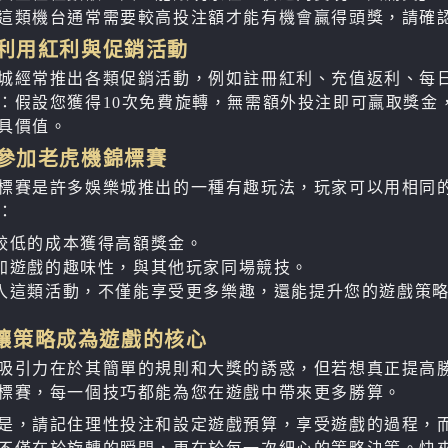
這類機台通常需要較高投注額才能有機會贏得頭獎，請確
充分利用紅利與促銷活動
城經常推出各類促銷活動，例如註冊紅利、充值返利、每
：假設您獲得10次免費旋轉，無需額外投注即可贏取獎金
具價值。
嘗試參加老虎機錦標賽
標賽是許多娛樂城推出的一種有趣玩法，玩家可以用相同
：
較低的成本獲得高額獎金。
加遊戲的趣味性，與其他玩家同場競技。
入這類活動，不僅能享受更多樂趣，還能提升您的遊戲策
讓策略成為遊戲的核心
吸引力在於其簡單的規則和大獎的誘惑，但若想真正提高勝
標賽，每一個技巧都能為您在遊戲中帶來更多勝算。
是，請記住理性投注和設定遊戲預算，享受遊戲的過程，