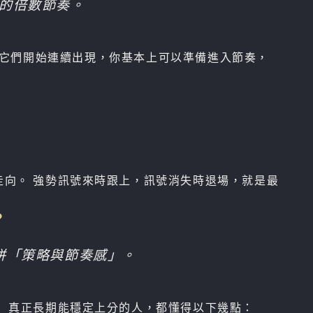
的倍數節奏。
要它們開始連續出現，你基本上可以準備進入節奏，
向。 強勢訊號來時跟上，訊號消失時退場，就是最
？
拼「策略與節奏感」。
 真正長期能穩定上分的人，都懂得以下幾點：