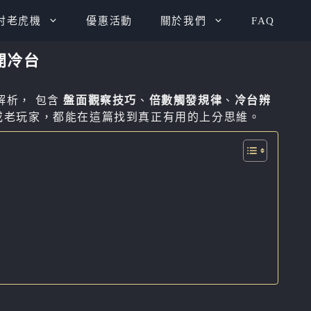
討老虎機
優惠活動
關於我們
FAQ
開冷台
解析， 包含
盤面觀察技巧
、
倍數觸發規律
、
冷台辨
或老玩家，都能在這篇找到真正有用的上分思維。