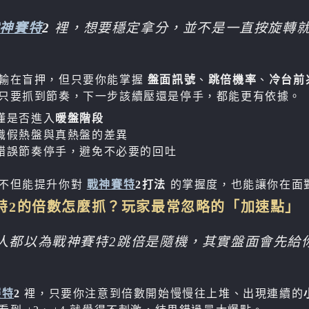
神賽特
2
裡，想要穩定拿分，並不是一直按旋轉就
輸在盲押，但只要你能掌握
盤面訊號
、
跳倍機率
、
冷台前
只要抓到節奏，下一步該續壓還是停手，都能更有依據。
懂是否進入
暖盤階段
識假熱盤與真熱盤的差異
錯誤節奏停手，避免不必要的回吐
不但能提升你對
戰神賽特
2打法
的掌握度，也能讓你在面
特2的倍數怎麼抓？玩家最常忽略的「加速點」
人都以為戰神賽特2跳倍是隨機，其實盤面會先給
賽特
2
裡，只要你注意到倍數開始慢慢往上堆、出現連續的