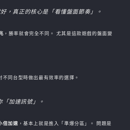
好，真正的核心是「看懂盤面節奏」。
兆
，勝率就會完全不同。 尤其是這款遊戲的盤面變
對不同台型時做出最有效率的選擇。
你「加速訊號」。
小倍加速
，基本上就是進入「準爆分區」。 問題是