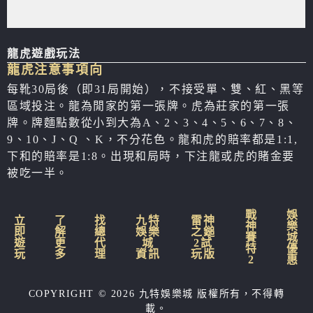
虎黑
1:0.9
牌
龍虎遊戲玩法
龍虎注意事項向
每靴30局後（即31局開始），不接受單、雙、紅、黑等
區域投注。龍為閒家的第一張牌。虎為莊家的第一張
牌。牌麵點數從小到大為A、2、3、4、5、6、7、8、
9、10、J、Q 、K，不分花色。龍和虎的賠率都是1:1,
下和的賠率是1:8。出現和局時，下注龍或虎的賭金要
被吃一半。
戰
娛
立
了
找
九特
雷神
神
樂
即
解
總
娛樂
之鎚
賽
城
遊
更
代
城
2試
特
優
玩
多
理
資訊
玩版
2
惠
COPYRIGHT © 2026 九特娛樂城 版權所有，不得轉
載。