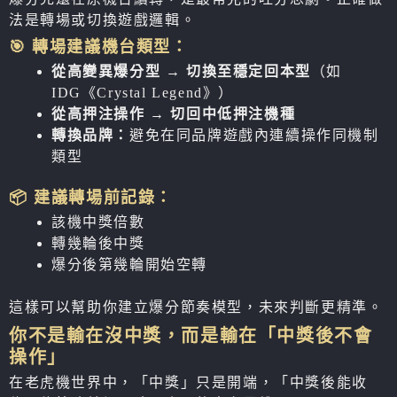
法是轉場或切換遊戲邏輯。
🎯 轉場建議機台類型：
從高變異爆分型 → 切換至穩定回本型
（如
IDG《Crystal Legend》）
從高押注操作 → 切回中低押注機種
轉換品牌：
避免在同品牌遊戲內連續操作同機制
類型
📦 建議轉場前記錄：
該機中獎倍數
轉幾輪後中獎
爆分後第幾輪開始空轉
這樣可以幫助你建立爆分節奏模型，未來判斷更精準。
你不是輸在沒中獎，而是輸在「中獎後不會
操作」
在老虎機世界中，「中獎」只是開端，「中獎後能收