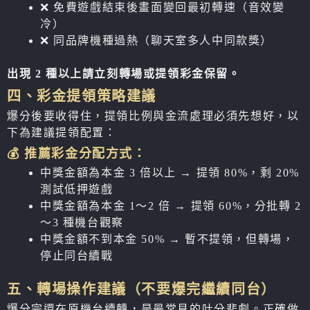
❌ 免費遊戲結束後畫面變回最初轉速（音效變
冷）
❌ 同品牌機種過熱（聊天室多人中同款獎）
出現 2 種以上請立刻轉場或提領彩金保留。
四、彩金提領策略建議
爆分後要收得住，提領比例與金流處理必須先想好，以
下為建議提領配置：
💰 推薦彩金分配方式：
中獎金額為本金 3 倍以上 → 提領 80%，剩 20%
測試低押遊戲
中獎金額為本金 1～2 倍 → 提領 60%，分批轉 2
～3 種機台觀察
中獎金額不到本金 50% → 暫不提領，但轉場，
停止同台續戰
五、轉場操作建議（不要爆完繼續同台）
爆分完還在原機台續轉，是最常見的吐分悲劇。正確做