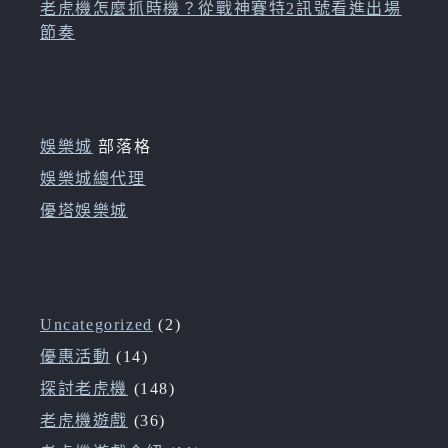
老虎機怎麼抓時機？從戰神賽特2訊號看進出場
節奏
娛樂城
部落格
娛樂城總代理
優塔娛樂城
Uncategorized
(2)
優惠活動
(14)
探討老虎機
(148)
老虎機遊戲
(36)