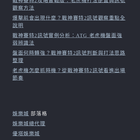
戰神賽特2攻略實戰版：老虎機打法配置與訊號
觀察方法
爆擊前會出現什麼？戰神賽特2訊號觀察重點全
說明
戰神賽特2訊號實例分析：ATG 老虎機盤面強
弱辨識法
盤面何時轉強？戰神賽特2訊號判斷與打法思路
整理
老虎機怎麼抓時機？從戰神賽特2訊號看進出場
節奏
娛樂城
部落格
娛樂城總代理
優塔娛樂城