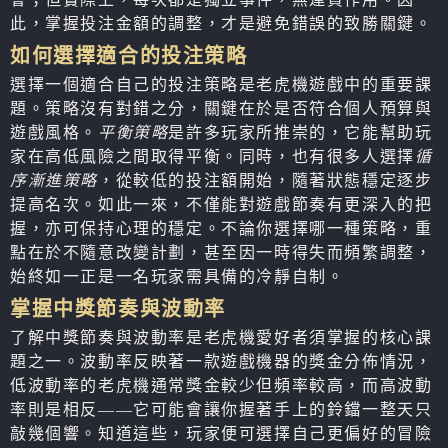
此，掌握投注金額的調整，才是避免錯誤的致勝關鍵。
如何選擇適合的投注策略
選擇一個適合自己的投注策略是老虎機遊戲中的重要課
題。策略沒有對錯之分，關鍵在於是否符合個人預算與
遊戲風格。
平衡策略
是許多玩家所推崇的，它能幫助玩
家在高低風險之間取得平衡。同時，也有很多人選擇
循
序漸進策略
，從較低的投注額開始，隨著狀態穩定逐步
提高名次。如此一來，不僅能對遊戲節奏有更深入的把
握，亦可保持心理的穩定。不論你選擇哪一種策略，重
點在於不隨意改變計劃，甚至因一時得失而頻繁調整，
始終如一正是一名玩家需具備的冷靜自制。
掌握中獎節奏與波動率
了解中獎節奏與波動率是老虎機愛好者須掌握的核心課
題之一。波動率反映著一款遊戲機器的獎金分佈情況，
低波動率的老虎機通常獎金較少但頻率較高，而高波動
率則是相反——它可能會讓你握著手上的鈴鐺一整天只
敲幾個響。知道這些，玩家便可選擇自己更偏好的冒險