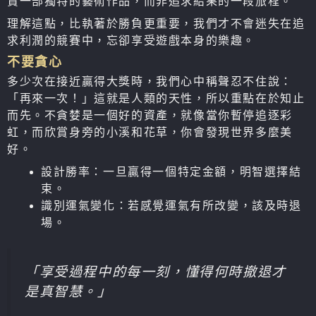
賞一部獨特的藝術作品，而非追求結果的一段旅程。
理解這點，比執著於勝負更重要，我們才不會迷失在追
求利潤的競賽中，忘卻享受遊戲本身的樂趣。
不要貪心
多少次在接近贏得大獎時，我們心中稱聲忍不住說：
「再來一次！」這就是人類的天性，所以重點在於知止
而先。不貪婪是一個好的資產，就像當你暫停追逐彩
虹，而欣賞身旁的小溪和花草，你會發現世界多麼美
好。
設計勝率：一旦贏得一個特定金額，明智選擇結
束。
識別運氣變化：若感覺運氣有所改變，該及時退
場。
「享受過程中的每一刻，懂得何時撤退才
是真智慧。」