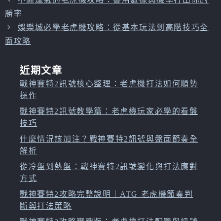
勝率
娛樂城必學老虎機攻略：從基本玩法到高階技巧全
面攻略
近期文章
戰神賽特2訊號核心整理：老虎機打法如何順勢
操作
戰神賽特2訊號教學篇：老虎機玩家必學的看盤
技巧
什麼情況該加注？戰神賽特2訊號與盤面節奏全
解析
從冷盤到熱盤：戰神賽特2訊號變化與打法應對
方式
戰神賽特2攻略完整說明｜ATG 老虎機節奏判
斷與打法策略