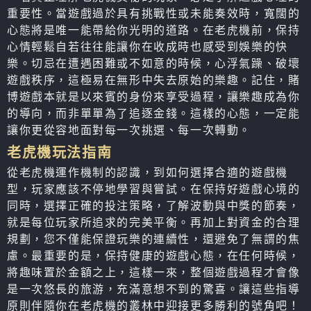
重要性。當遊戲過於具有挑戰性或未能奏效時，寬闊的
心態將是唯一能帶給你光明的道路。在老虎機前，保持
心情輕鬆自若往往能讓你在收成時也感受到娛樂的快
樂。切忌在遭遇困難或不如意的時候，心浮氣躁、破壞
遊戲秩序，這極易在無形中失去原始的樂趣。記住，賭
博遊戲本就是以來賓的身份來享受過程，讓樂趣成為你
的導向，而非單單為了追逐金錢。這樣的心態，一定能
讓你更從容地面對每一次挑選、每一次轉動。
老虎機玩法指南
從老虎機運作機制的認識，到如何選擇合適的遊戲機
型，玩家應該不停地學習與嘗試。在保持好遊戲心境的
同時，選擇正確的投注策略，了解波動與中獎的節奏，
就是每位玩家所追求的完美平衡。再加上對資金的合理
規劃，您不僅能保證玩樂的連續性，還避免了無謂的焦
慮。最重要的是，保持健康的遊戲心態，在任何時候，
將趣味置於金額之上，這樣一來，整個遊戲過程才會像
是一次悠長的旅游，充滿意想不到的驚喜。讓這些指導
原則伴隨你在老虎機的叢林中迎接更多勝利的號角吧！