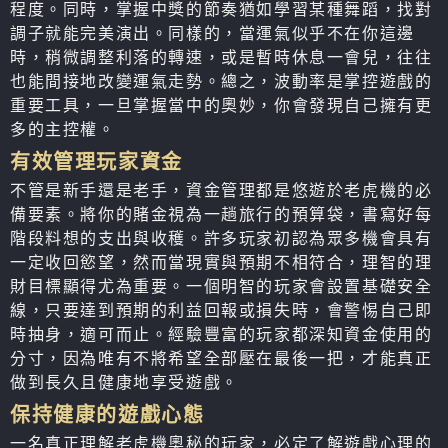
程度。同時，掌握中獎的節奏猶如學習某種舞蹈，找對
調子就能完美演出。同樣的，當運氣似乎不在你這邊
時，稍微調整利落的轉速，或是暫時休息一會兒，往往
也能間接地改變運氣走勢。總之，波動率是掌控遊戲的
重要工具，一旦掌握當中的奧妙，你會發現自己擁有更
多的主控權。
有效管理玩家資金
不管是新手還是老手，資金管理都是悠遊於老虎機的必
備要素。將你的賭金視為一趟旅行的預算袋，書寫好每
階段料想的支出與收穫。許多玩家初認為眾多機會具有
一定收回慾望，然而當現實與預期不相符合，理智的理
財目標顯得尤為重要。一個明智的玩家會設置基礎安全
線，只要達到預期的利益回報或損失時，會警惕自己即
時抽身，適可而止。經驗豐富的玩家都深知資金使用的
分寸，因為唯有不將希望全部壓在最後一把，才能真正
做到長久且健康地享受遊戲。
保持健康的遊戲心態
一名真正理解老虎機奧秘的玩家，必定了解遊戲心理的