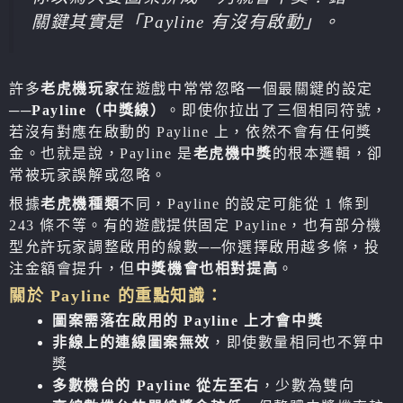
關鍵其實是「Payline 有沒有啟動」。
許多
老虎機玩家
在遊戲中常常忽略一個最關鍵的設定
──
Payline（中獎線）
。即使你拉出了三個相同符號，
若沒有對應在啟動的 Payline 上，依然不會有任何獎
金。也就是說，Payline 是
老虎機中獎
的根本邏輯，卻
常被玩家誤解或忽略。
根據
老虎機種類
不同，Payline 的設定可能從 1 條到
243 條不等。有的遊戲提供固定 Payline，也有部分機
型允許玩家調整啟用的線數──你選擇啟用越多條，投
注金額會提升，但
中獎機會也相對提高
。
關於 Payline 的重點知識：
圖案需落在啟用的 Payline 上才會中獎
非線上的連線圖案無效
，即使數量相同也不算中
獎
多數機台的 Payline 從左至右
，少數為雙向