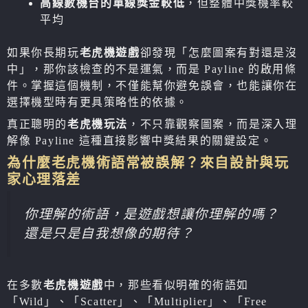
高線數機台的單線獎金較低
，但整體中獎機率較
平均
如果你長期玩
老虎機遊戲
卻發現「怎麼圖案有對還是沒
中」，那你該檢查的不是運氣，而是 Payline 的啟用條
件。掌握這個機制，不僅能幫你避免誤會，也能讓你在
選擇機型時有更具策略性的依據。
真正聰明的
老虎機玩法
，不只靠觀察圖案，而是深入理
解像 Payline 這種直接影響中獎結果的關鍵設定。
為什麼
老虎機術語
常被誤解？來自設計與玩
家心理落差
你理解的術語，是遊戲想讓你理解的嗎？
還是只是自我想像的期待？
在多數
老虎機遊戲
中，那些看似明確的術語如
「Wild」、「Scatter」、「Multiplier」、「Free