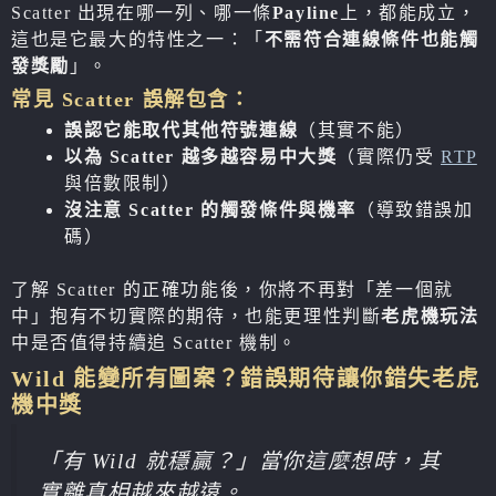
Scatter 出現在哪一列、哪一條
Payline
上，都能成立，
這也是它最大的特性之一：「
不需符合連線條件也能觸
發獎勵
」。
常見 Scatter 誤解包含：
誤認它能取代其他符號連線
（其實不能）
以為 Scatter 越多越容易中大獎
（實際仍受
RTP
與倍數限制）
沒注意 Scatter 的觸發條件與機率
（導致錯誤加
碼）
了解 Scatter 的正確功能後，你將不再對「差一個就
中」抱有不切實際的期待，也能更理性判斷
老虎機玩法
中是否值得持續追 Scatter 機制。
Wild 能變所有圖案？錯誤期待讓你錯失
老虎
機中獎
「有 Wild 就穩贏？」當你這麼想時，其
實離真相越來越遠。