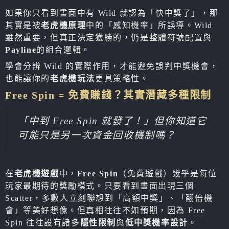
如果你只看到畫面中有 Wild 就認為「快中獎了」，那
其實是被
老虎機原理
中的「感知機率」所誤導。Wild
雖然重要，但真正決定獲勝的，仍是整體符號配置與
Payline
的組合邏輯。
學會分辨 Wild 的實際作用，才能避免誤判中獎機會，
也能讓你的
老虎機玩法
更具策略性。
Free Spin = 免費賺錢？其實潛藏多種限制
「中到 Free Spin 就發了！」但你知道它
可能只是另一次資金回收機制嗎？
在
老虎機遊戲
中，
Free Spin
（免費遊戲）幾乎是每位
玩家最期待的獎勵模式。只要看到畫面出現三個
Scatter，多數人立刻聯想到「高額中獎」、「翻倍機
會」等美好想像。但真相往往不如預期，因為 Free
Spin 往往設有諸多
隱性限制
與
低中獎機率設計
。