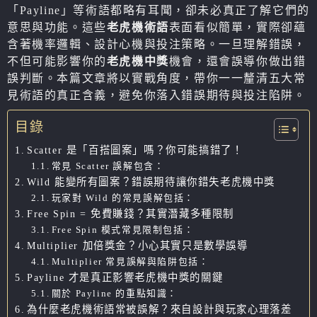
「Payline」等術語都略有耳聞，卻未必真正了解它們的
意思與功能。這些
老虎機術語
表面看似簡單，實際卻蘊
含著機率邏輯、設計心機與投注策略。一旦理解錯誤，
不但可能影響你的
老虎機中獎
機會，還會誤導你做出錯
誤判斷。本篇文章將以實戰角度，帶你一一釐清五大常
見術語的真正含義，避免你落入錯誤期待與投注陷阱。
目錄
Scatter 是「百搭圖案」嗎？你可能搞錯了！
常見 Scatter 誤解包含：
Wild 能變所有圖案？錯誤期待讓你錯失老虎機中獎
玩家對 Wild 的常見誤解包括：
Free Spin = 免費賺錢？其實潛藏多種限制
Free Spin 模式常見限制包括：
Multiplier 加倍獎金？小心其實只是數學誤導
Multiplier 常見誤解與陷阱包括：
Payline 才是真正影響老虎機中獎的關鍵
關於 Payline 的重點知識：
為什麼老虎機術語常被誤解？來自設計與玩家心理落差