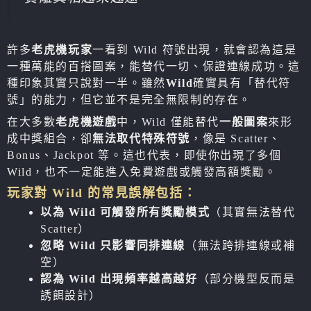
許多
老虎機玩家
一看到 Wild 符號出現，就會認為這是
一種萬能的百搭圖案，能替代一切、保證連線成功。這
種印象其實只說對一半。雖然
Wild
確實具有「替代符
號」的能力，但它並不是完全無限制的存在。
在大多數
老虎機遊戲
中，Wild 僅能替代
一般圖案
來形
成中獎組合，卻
無法取代特殊符號
，像是 Scatter、
Bonus、Jackpot 等。這也代表，即使你出現了多個
Wild，也不一定能進入免費遊戲或觸發高額獎勵。
玩家對 Wild 的常見誤解包括：
以為 Wild 可觸發所有獎勵模式
（其實無法替代
Scatter）
忽略 Wild 只影響同排連線
（無法跨排連線或補
空）
認為 Wild 出現頻率越高越好
（部分機型反而是
誘餌設計）