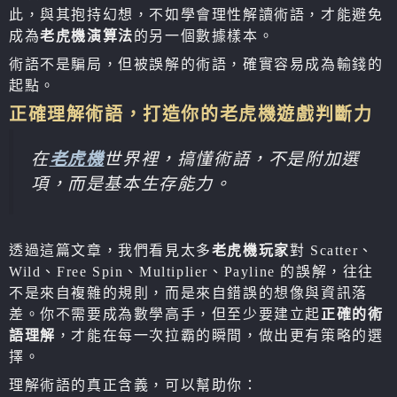
此，與其抱持幻想，不如學會理性解讀術語，才能避免
成為
老虎機演算法
的另一個數據樣本。
術語不是騙局，但被誤解的術語，確實容易成為輸錢的
起點。
正確理解術語，打造你的
老虎機遊戲
判斷力
在
老虎機
世界裡，搞懂術語，不是附加選
項，而是基本生存能力。
透過這篇文章，我們看見太多
老虎機玩家
對 Scatter、
Wild、Free Spin、Multiplier、Payline 的誤解，往往
不是來自複雜的規則，而是來自錯誤的想像與資訊落
差。你不需要成為數學高手，但至少要建立起
正確的術
語理解
，才能在每一次拉霸的瞬間，做出更有策略的選
擇。
理解術語的真正含義，可以幫助你：