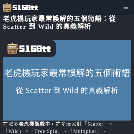
跳
Me
至
主
老虎機玩家最常誤解的五個術語：從
要
Scatter 到 Wild 的真義解析
內
容
在眾多
老虎機遊戲
中，許多玩家對「Scatter」、
「Wild」、「Free Spin」、「Multiplier」、