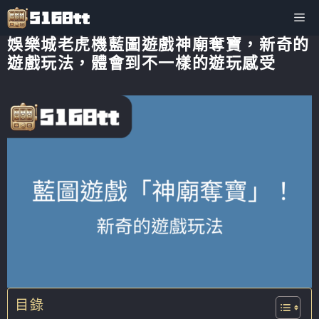
跳
Me
至
主
娛樂城老虎機藍圖遊戲神廟奪寶，新奇的
要
遊戲玩法，體會到不一樣的遊玩感受
內
容
目錄