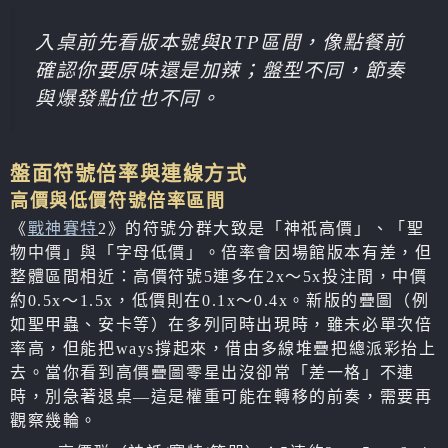
入桌前先看版本號與RTP區間，像點餐前
確認你要原味還是加辣；盤型不同，節奏
與爆發點位也不同。
盤面符號倍率與連線方式
高價與低價符號倍率區間
《
戰神賽特
2》的符號分群大致是「神祇高價」、「聖
物中價」與「字母低價」。倍率會因場館版本有差，但
整體區間相近：高價符號5連多在2x～5x投注間，中價
約0.5x～1.5x，低價則在0.1x～0.4x。新版的疊圖（例
如聖甲蟲、安卡等）在多列同時出現時，雖未必單次倍
率高，但能把ways撐起來，借由多線堆疊把總派彩抬上
去。當你看到高價疊圖零星出沒卻常「差一格」不連
時，別急著退桌—這是權重可能在轉移的前奏，需要再
觀察幾輪。