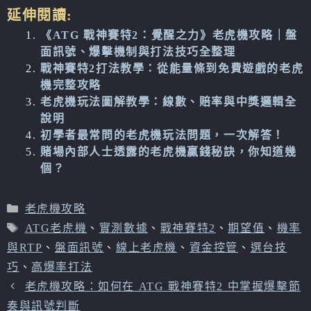
延伸閱讀:
《ATG 戰神賽特2：覺醒之力》老虎機攻略｜盤
面訊號、爆擊機制與打法技巧全整理
戰神賽特2打法教學：從能量條到免費遊戲的老虎
機完整攻略
老虎機玩法圖解教學：線數、賠率與中獎邏輯全
說明
初學者最常問的老虎機玩法問題，一次解答！
賭場內部人士透露的老虎機贏錢秘訣，你知道幾
個？
分
老虎機攻略
類
標
ATG老虎機
、
實測數據
、
戰神賽特2
、
期望值
、
機率
籤
與RTP
、
盤面訊號
、
線上老虎機
、
資金控管
、
選台技
巧
、
高爆率打法
老虎機攻略：如何在 ATG 戰神賽特2 中掌握爆擊節
奏與訊號判斷