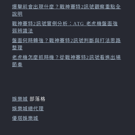
爆擊前會出現什麼？戰神賽特2訊號觀察重點全
說明
戰神賽特2訊號實例分析：ATG 老虎機盤面強
弱辨識法
盤面何時轉強？戰神賽特2訊號判斷與打法思路
整理
老虎機怎麼抓時機？從戰神賽特2訊號看進出場
節奏
娛樂城
部落格
娛樂城總代理
優塔娛樂城