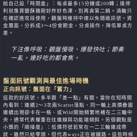
給自己設「時間盒」：每桌最多15分鐘或200轉；達停
利就像買鹽酥雞剛好炸好色澤，別再貪第二鍋。渦輪只
在確認進攻段使用，觀盤時維持中速以免錯過訊號。資
金層面，分拆成3～4份會期金，分桌操作，降低單桌方
差。
下注像呼吸：觀盤慢吸、爆發快吐；節奏
一亂，連好吃的都會焦。
盤面訊號觀測與最佳進場時機
正向訊號：盤面在「蓄力」
這款的好訊號，多半跟「差一點」有關。當你在短時間
內看到：連續2～3次兩Scatter落點、同一輪上高價疊圖
連續出現卻卡在一格、或Wild開始頻繁地補在二三輪中
央，通常代表權重在往連線與功能端傾斜。另個觀點是
小獎的「順接度」：低價符號若常在一二三輪連成帶
狀，雖然只給零頭，但代表ways正在被鋪路。這些時候