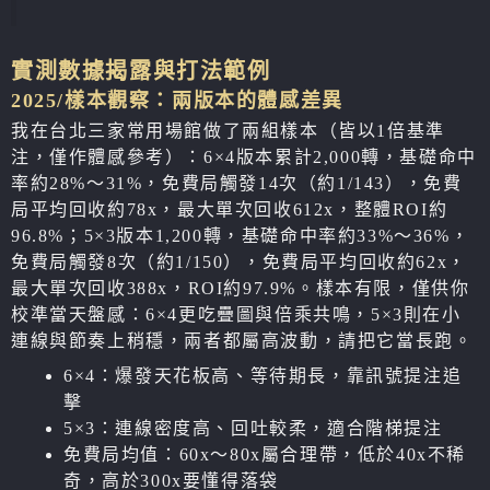
實測數據揭露與打法範例
2025/樣本觀察：兩版本的體感差異
我在台北三家常用場館做了兩組樣本（皆以1倍基準
注，僅作體感參考）：6×4版本累計2,000轉，基礎命中
率約28%～31%，免費局觸發14次（約1/143），免費
局平均回收約78x，最大單次回收612x，整體ROI約
96.8%；5×3版本1,200轉，基礎命中率約33%～36%，
免費局觸發8次（約1/150），免費局平均回收約62x，
最大單次回收388x，ROI約97.9%。樣本有限，僅供你
校準當天盤感：6×4更吃疊圖與倍乘共鳴，5×3則在小
連線與節奏上稍穩，兩者都屬高波動，請把它當長跑。
6×4：爆發天花板高、等待期長，靠訊號提注追
擊
5×3：連線密度高、回吐較柔，適合階梯提注
免費局均值：60x～80x屬合理帶，低於40x不稀
奇，高於300x要懂得落袋