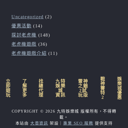
Uncategorized
(2)
優惠活動
(14)
探討老虎機
(148)
老虎機遊戲
(36)
老虎機遊戲介紹
(11)
戰
娛
立
了
找
九特
雷神
神
樂
即
解
總
娛樂
之鎚
賽
城
遊
更
代
城
2試
特
優
玩
多
理
資訊
玩版
2
惠
COPYRIGHT © 2026 九特娛樂城 版權所有，不得轉
載。
本站由
大奧資訊
架設｜
專業 SEO 服務
提供支持