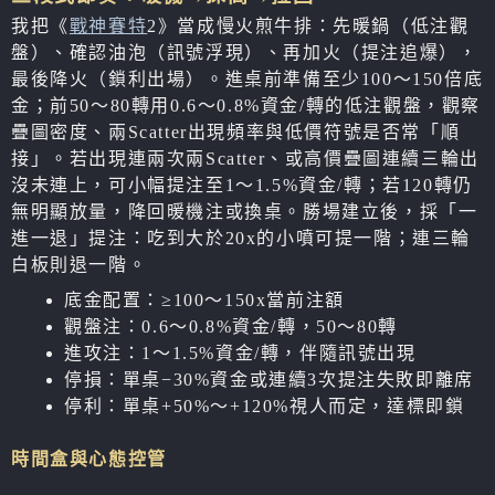
我把《
戰神賽特
2》當成慢火煎牛排：先暖鍋（低注觀
盤）、確認油泡（訊號浮現）、再加火（提注追爆），
最後降火（鎖利出場）。進桌前準備至少100～150倍底
金；前50～80轉用0.6～0.8%資金/轉的低注觀盤，觀察
疊圖密度、兩Scatter出現頻率與低價符號是否常「順
接」。若出現連兩次兩Scatter、或高價疊圖連續三輪出
沒未連上，可小幅提注至1～1.5%資金/轉；若120轉仍
無明顯放量，降回暖機注或換桌。勝場建立後，採「一
進一退」提注：吃到大於20x的小噴可提一階；連三輪
白板則退一階。
底金配置：≥100～150x當前注額
觀盤注：0.6～0.8%資金/轉，50～80轉
進攻注：1～1.5%資金/轉，伴隨訊號出現
停損：單桌−30%資金或連續3次提注失敗即離席
停利：單桌+50%～+120%視人而定，達標即鎖
時間盒與心態控管