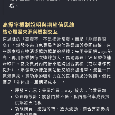
相。
高爆率機制說明與期望值思維
核心爆發來源與機制交互
這遊戲的「高爆率」不是指常常爆，而是「能爆得很
高」。爆發多來自免費局內的倍乘疊加與疊圖串線，有
些版本還有連消或擴散擴軸的變體：先用疊圖把ways墊
高，再用倍乘把每次連線放大，偶爾再疊上Wild替位補
齊缺口。當免費局內的倍乘能跨回合累積（或以階梯式
提升），爆發就像捷運進站後又加開加班車，流量一口
氣灌進來。買功能的吸引力在於直接跳過冷轉期，但代
價是「先付出一筆期望成本」。
爆發三元素：疊圖堆疊→ways放大→倍乘疊加
免費局設計：觸發門檻不低，但內部倍率成長提
供爆發天花板
功能購買：縮短等待、放大波動；適合有節奏與