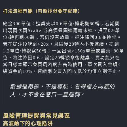
打法流程示範（可照抄但要守紀律）
底金300單位：進桌先以0.6單位/轉暖機60轉；若期間
出現兩次兩Scatter或高價疊圖連兩輪未連，提至0.9單
位/轉再跑60轉；若仍沒有放量，把注降回0.6並換桌。
若在提注段吃到>20x，且隨後20轉內小獎連續，提到
1.2單位/轉觀察50轉；一旦出現>150x單筆或整桌+80單
位，將注降回0.6，設定20轉觀察後離桌。買功能只在
當日樣本顯示免費局密度升高時使用，單次買入金額≤
總資金的10%，連續兩次買入回收低於均值立刻停止。
數據是路標，不是導航：看得懂方向感的
人，才不會在巷口一直迴轉。
風險管理提醒與常見誤區
高波動下的心理陷阱