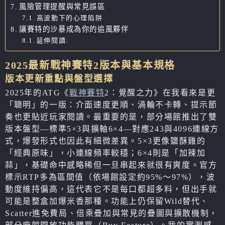
風險管理提醒與常見誤區
高波動下的心理陷阱
讓賽特的沙暴成為你的追風夥伴
延伸閱讀:
2025最新戰神賽特2版本與基本規格
版本更新重點與盤型選擇
2025年的ATG《
戰神賽特
2：覺醒之力》在我看來是更
「聰明」的一版：介面速度更順、渦輪不卡轉、提示節
奏也更貼近玩家閱讀。最重要的是，部分場館推出了雙
版本盤型—標準5×3與擴軸6×4—對應243與4096連線方
式，爆發形式也因此有細微差異。5×3更像鹽酥雞的
「經典原味」，小連線頻率較穩；6×4則是「加辣加
蒜」，基礎命中感略稀但一旦串起來就很有爽度。官方
標示RTP多為區間值（依場館設定約95%～97%），波
動度維持偏高，這代表它不是每口都超多料，但出手就
可能是整盒加爆米香那種。功能上仍保留Wild替代、
Scatter進免費局、倍乘疊加與常見的疊圖與擴散機制，