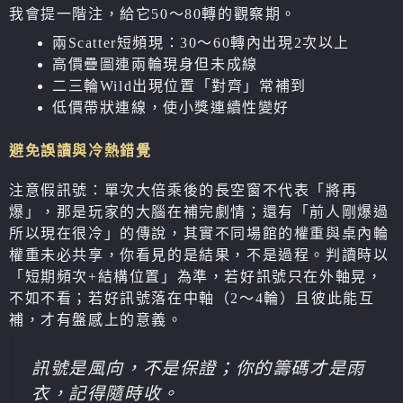
我會提一階注，給它50～80轉的觀察期。
兩Scatter短頻現：30～60轉內出現2次以上
高價疊圖連兩輪現身但未成線
二三輪Wild出現位置「對齊」常補到
低價帶狀連線，使小獎連續性變好
避免誤讀與冷熱錯覺
注意假訊號：單次大倍乘後的長空窗不代表「將再
爆」，那是玩家的大腦在補完劇情；還有「前人剛爆過
所以現在很冷」的傳說，其實不同場館的權重與桌內輪
權重未必共享，你看見的是結果，不是過程。判讀時以
「短期頻次+結構位置」為準，若好訊號只在外軸晃，
不如不看；若好訊號落在中軸（2～4輪）且彼此能互
補，才有盤感上的意義。
訊號是風向，不是保證；你的籌碼才是雨
衣，記得隨時收。