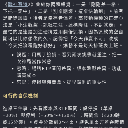
《
戰神賽特
2》會給你兩種錯覺：一是「剛剛差一格，
下把一定中」，二是「別桌剛爆，這桌快輪到」。前者
是賭徒謬誤，後者是幸存者偏差。高波動機種的正確心
法是「小注觀盤→訊號提注→達標降注→不對就走」。
最怕的是連續加注硬拚或用翻倍追損，因為這款的空窗
期可以比你想像的久。記得把「今天非贏不可」改成
「今天把流程跑好就好」，爆發不是每天排班表上班。
誤區：用馬丁追損、看到兩次挑釁就重注、把一
次神局當作常態
忽略：場館RTP區間差異、版本盤型差異、功能
購買成本
忘記：停損與時間盒、提早鎖利的重要性
可行的自保機制
進桌三件事：先看版本與RTP區間；設停損（單桌
−30%）與停利（+50%～+120%）；時間盒（≤200轉
或15分鐘）。資金分散到3～4桌，避免單桌方差吞噬情