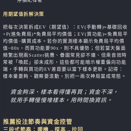
停損紀律者
用期望值拆解決策
把每次決策拆成EV（期望值）：EV(手動轉)≈基礎回收
+P(進免費局)*免費局平均價值；EV(買功能)≈免費局平
均價值−購買成本。若你的實測樣本顯示免費局平均價
值~80x，而買功能要90x，則不具優勢；但若當天盤面
頻繁出現兩Scatter挑釁、疊圖常見卻不連、倍乘音效時
常被「喚起」卻未成形，這些都可能暗示權重偏向功能
端，手轉與買功的EV差距要以當下樣本更新。記得：
樣本量要夠、觀察要滾動，別把一兩次神局當成常態。
資金夠深、樣本看得懂再買；資金不深，
就用手轉慢慢堆樣本，用時間換資訊。
推薦投注節奏與資金控管
三段式節奏：暖機→探高→拉回