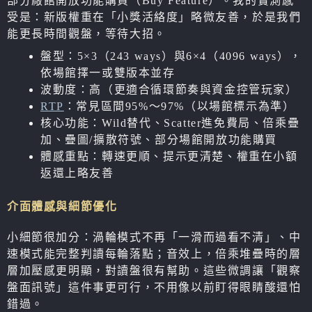
部分廠館開放功能購買（Buy Feature）。我的實測感
受是：新版權重在「小獎活絡度」略微友善，於是我們
能更長時間觀盤，等待大招。
盤型：5×3（243 ways）與6×4（4096 ways），
依場館擇一或雙版本並存
波動度：高（更適合循環節奏與資金控管玩家）
RTP
：常見區間95%～97%（以場館標示為準）
核心功能：Wild替代、Scatter進免費局、倍乘疊
加、疊圖/擴散符號、部分場館開放功能購買
體感重點：轉速更順、提示更清楚、權重在小額
返還上略友善
介面體感與細節優化
小細節很加分：渦輪模式不再「一滑而過看不清」、中
速模式能完整判讀每輪落點；音效上，倍乘堆疊時的層
層加壓感更明顯，對讀盤很有幫助。這些微調讓「觀察
盤面訊號」這件事更可行，不用像以前盯得眼睛酸還怕
錯過。