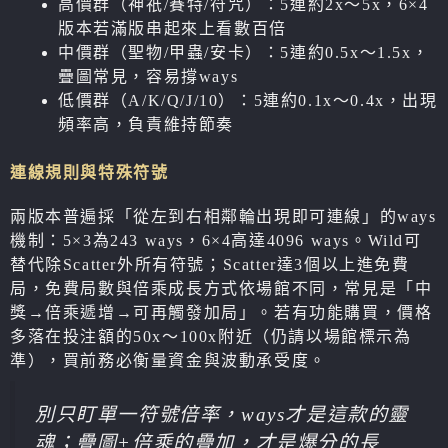
高價群（神祇/賽特/符咒）：5連約2x～5x，6×4
版本若滿版串起來上看數百倍
中價群（聖物/甲蟲/安卡）：5連約0.5x～1.5x，
疊圖常見，容易撐ways
低價群（A/K/Q/J/10）：5連約0.1x～0.4x，出現
頻率高，負責維持節奏
連線規則與特殊符號
兩版本普遍採「從左到右相鄰輪出現即可連線」的ways
機制：5×3為243 ways，6×4高達4096 ways。Wild可
替代除Scatter外所有符號；Scatter達3個以上進免費
局，免費局數與倍乘成長方式依場館不同，常見是「中
獎→倍乘遞增→可再觸發加局」。若有功能購買，價格
多落在投注額的50x～100x附近（仍請以場館標示為
準），買前務必衡量資金與波動承受度。
別只盯單一符號倍率，ways才是這款的靈
魂；疊圖+倍乘的疊加，才是爆分的長