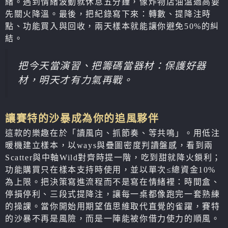
緒。遇到情緒波動就休息五分鐘，像炸物店油溫過高要
先關火降溫。最後，把紀錄寫下來：轉數、提降注時
點、功能買入與回收，兩天樣本就能讓你避免50%的糾
結。
把今天當演習、把籌碼當器材：保護好器
材，明天才有力氣再戰。
讓賽特的沙暴成為你的追風夥伴
這款的樂趣在於「讀風向、抓節奏、等共鳴」。用低注
暖機建立樣本，以ways與疊圖密度判讀盤感，看到兩
Scatter與中軸Wild對齊時提一階，吃到甜就降火鎖利；
功能購買只在樣本支持時使用，並以單次≤總資金10%
為上限。把決策寫進流程而不是寫在情緒裡：時間盒、
停損停利、三段式提降注，讓每一桌都像跑完一套熟練
的操課。當你開始用期望值思維取代直覺的雀躍，賽特
的沙暴不再是風險，而是一陣能被你借力使力的順風。