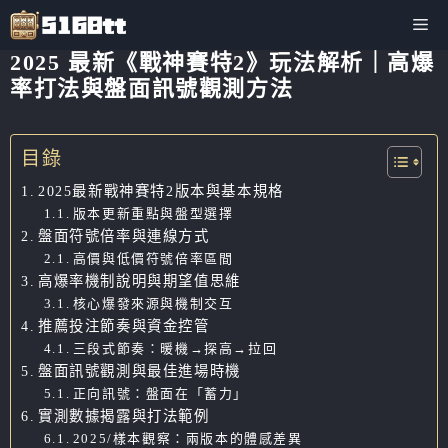
跳
Me
至
主
2025 最新《戰神賽特2》玩法解析｜高爆
要
率打法與盤面訊號觀測方法
內
容
目錄
2025最新戰神賽特2版本與基本規格
版本更新重點與盤型選擇
盤面符號倍率與連線方式
高價與低價符號倍率區間
高爆率機制說明與期望值思維
核心爆發來源與機制交互
推薦投注節奏與資金控管
三段式節奏：暖機→探高→拉回
盤面訊號觀測與最佳進場時機
正向訊號：盤面在「蓄力」
實測數據揭露與打法範例
2025/樣本觀察：兩版本的體感差異