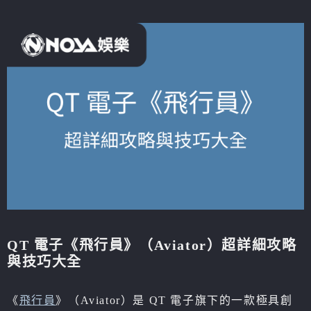
QT 電子《飛行員》（Aviator）超詳細攻略
與技巧大全
《
飛行員
》（Aviator）是 QT 電子旗下的一款極具創