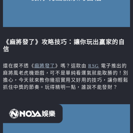
《麻將發了》攻略技巧：讓你玩出贏家的自
信
還在摸不透《
麻將發了
》嗎？這款由
RSG
電子推出的
麻將風老虎機遊戲，可不是單純看運氣就能取勝的！別
擔心，今天就來教你幾招實用又好用的技巧，讓你輕鬆
抓住中獎的節奏。玩得精明一點，誰說不能發財？