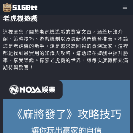
跳
Me
至
主
老虎機遊戲
要
內
這裡匯集了關於老虎機遊戲的豐富文章，涵蓋玩法介
容
紹、策略技巧、遊戲機制以及最新熱門機台推薦。不論
您是老虎機的新手，還是追求高回報的資深玩家，這裡
都能找到最實用的知識與攻略，幫助您在遊戲中提升勝
率、享受樂趣。探索老虎機的世界，讓每次旋轉都充滿
期待與驚喜！