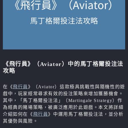
《飛行員》（Aviator）中的馬丁格爾投注法
攻略
在《
飛行員
》（Aviator）這款極具挑戰性與隨機性的遊
戲中，玩家經常尋求有效的投注策略來增加獲勝機會。
其中，「馬丁格爾投注法」（Martingale Strategy）作
為經典的賭場策略，被廣泛應用於此遊戲。本文將詳細
介紹如何在《
飛行員
》中運用馬丁格爾投注法，並分析
其優勢與風險。