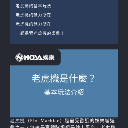
老虎機的基本玩法
老虎機的魅力所在
老虎機的魅力所在
一起探索老虎機的樂趣！
老虎機
（Slot Machine）是最受歡迎的娛樂城遊
戲之一，無論是實體賭場還是線上平台，老虎機