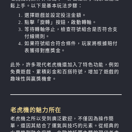
鬆上手。以下是基本玩法步驟：
選擇遊戲並設定投注金額。
點擊「旋轉」按鈕，啟動轉軸。
等待轉軸停止，檢查符號組合是否符合支
付線規則。
如果符號組合符合條件，玩家將根據賠付
表獲得對應獎金。
此外，許多現代老虎機還加入了特色功能，例如
免費遊戲、累積彩金和百搭符號，增加了遊戲的
趣味性與贏獎機會。
老虎機的魅力所在
老虎機之所以受到廣泛歡迎，不僅因為操作簡
單，還因其結合了運氣與技巧的元素。從經典的