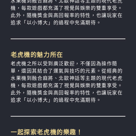
水果機到融合麻將、北歐神話等主題的現代老虎
機，每款遊戲都充滿了視覺與娛樂的雙重享受。
此外，隨機獎金與高回報率的特性，也讓玩家在
追求「以小博大」的過程中充滿期待。
老虎機的魅力所在
老虎機之所以受到廣泛歡迎，不僅因為操作簡
單，還因其結合了運氣與技巧的元素。從經典的
水果機到融合麻將、北歐神話等主題的現代老虎
機，每款遊戲都充滿了視覺與娛樂的雙重享受。
此外，隨機獎金與高回報率的特性，也讓玩家在
追求「以小博大」的過程中充滿期待。
一起探索老虎機的樂趣！