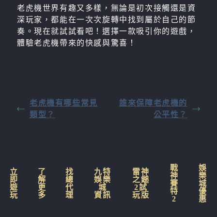
老虎機世界有趣又多樣，無論是初次接觸還是資
深玩家，都能在一次次旋轉中找到屬於自己的節
奏。現在就試試看吧！選擇一款吸引你的遊戲，
體驗老虎機帶來的快感與驚喜！
老虎機有哪些常見
誰來保障老虎機的
類型？
公平性？
戰
娛
立
了
找
九特
雷神
神
樂
即
解
總
娛樂
之鎚
賽
城
遊
更
代
城
2試
特
優
玩
多
理
資訊
玩版
2
惠