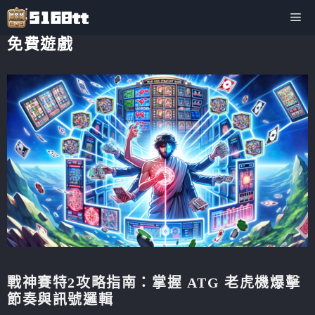
跳
Me
至
主
免費遊戲
要
內
容
戰神賽特2攻略指南：掌握 ATG 老虎機爆擊
節奏與訊號邏輯