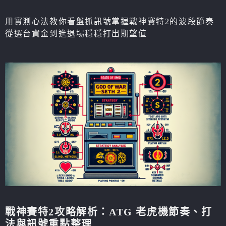
用實測心法教你看盤抓訊號掌握戰神賽特2的波段節奏
從選台資金到進退場穩穩打出期望值
戰神賽特2攻略解析：ATG 老虎機節奏、打
法與訊號重點整理