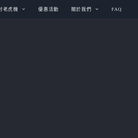
討老虎機
優惠活動
關於我們
FAQ