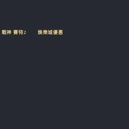
戰神 賽特2
娛樂城優惠