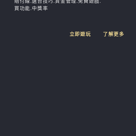
賠付線.選台技巧.資金管理.免費遊戲.
買功能.中獎率
立即遊玩
了解更多