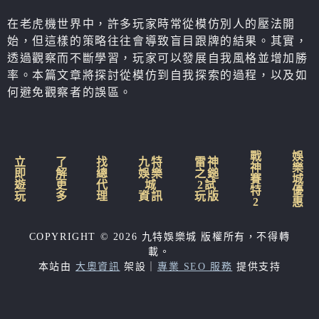
在老虎機世界中，許多玩家時常從模仿別人的壓法開
始，但這樣的策略往往會導致盲目跟牌的結果。其實，
透過觀察而不斷學習，玩家可以發展自我風格並增加勝
率。本篇文章將探討從模仿到自我探索的過程，以及如
何避免觀察者的誤區。
戰
娛
立
了
找
九特
雷神
神
樂
即
解
總
娛樂
之鎚
賽
城
遊
更
代
城
2試
特
優
玩
多
理
資訊
玩版
2
惠
COPYRIGHT © 2026 九特娛樂城 版權所有，不得轉
載。
本站由
大奧資訊
架設｜
專業 SEO 服務
提供支持