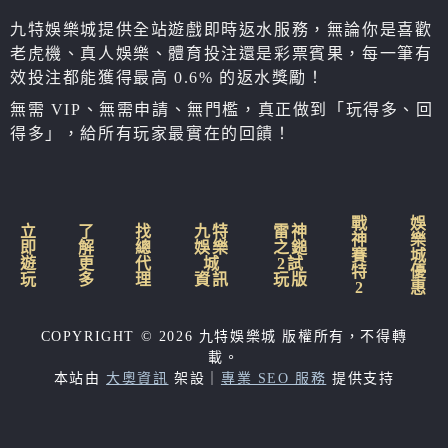
九特娛樂城提供全站遊戲即時返水服務，無論你是喜歡
老虎機、真人娛樂、體育投注還是彩票賓果，每一筆有
效投注都能獲得最高 0.6% 的返水獎勵！
無需 VIP、無需申請、無門檻，真正做到「玩得多、回
得多」，給所有玩家最實在的回饋！
戰
娛
立
了
找
九特
雷神
神
樂
即
解
總
娛樂
之鎚
賽
城
遊
更
代
城
2試
特
優
玩
多
理
資訊
玩版
2
惠
COPYRIGHT © 2026 九特娛樂城 版權所有，不得轉
載。
本站由
大奧資訊
架設｜
專業 SEO 服務
提供支持