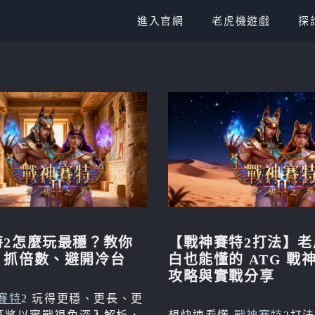
進入官網
老虎機遊戲
探
特2怎麼玩最穩？教你
【戰神賽特2打法】老
、抓倍數、避開冷台
白也能懂的 ATG 戰
攻略與實戰分享
賽特
2 玩得更穩、更長、更