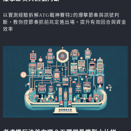
以實測經驗拆解ATG戰神賽特2的爆擊節奏與訊號判
斷，教你控節奏抓前兆定進出場，提升有效回合與資金
效率