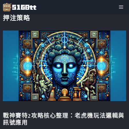
跳
Me
至
主
押注策略
要
內
容
戰神賽特2攻略核心整理：老虎機玩法邏輯與
訊號應用