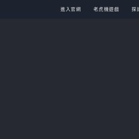
進入官網
老虎機遊戲
探