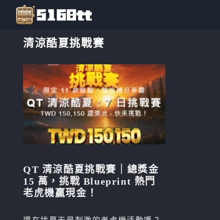
跳
至
主
要
清涼酷夏挑戰賽
內
容
QT 清涼酷夏挑戰賽｜總獎金
15 萬，挑戰 Blueprint 熱門
老虎機贏現金！