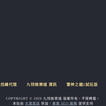
找總代理
九特娛樂城 資訊
雷神之鎚2試玩版
COPYRIGHT © 2026 九特娛樂城 版權所有，不得轉載。
本站由
大奧資訊
架設｜
專業 SEO 服務
提供支持