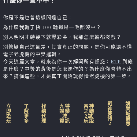
什麼你一直不中？
你是不是也曾這樣問過自己：
為什麼我轉了快 100 輪還是一毛都沒中？
別人明明才轉幾下就爆彩金，我卻怎麼轉都沒戲？
別懷疑自己運氣差，其實真正的問題，是你可能還不懂
電子老虎機的中獎邏輯。
今天這篇文章，就來為你一次解開所有疑惑：
RTP
到底
是什麼？中獎的背後是怎麼運作的？為什麼你會轉不出
來？搞懂這些，才是真正開始玩得懂老虎機的第一步。
戰
娛
立
了
找
九特
雷神
神
樂
即
解
總
娛樂
之鎚
賽
城
遊
更
代
城
2試
特
優
玩
多
理
資訊
玩版
2
惠