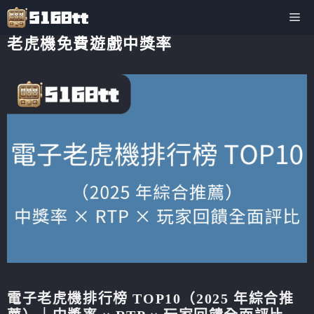
跳
Me
至
主
老虎機免費遊戲中獎率
要
內
容
電子老虎機排行榜 TOP10（2025 年綜合推