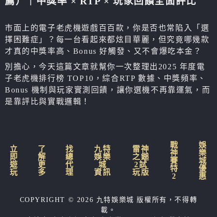
薦）｜中獎率 × RTP × 玩家回饋全面評比
市面上的電子老虎機遊戲百百款，你是否也常陷入「選
擇困難症」？每一台看起來都炫目華麗，但究竟哪幾款
才真的中獎率高、Bonus 好觸發、又不會爆吃本金？
別擔心，今天這篇文章就幫你一次整理出2025 年度電
子老虎機排行榜 TOP10，綜合RTP 數據、中獎頻率、
Bonus 機制與玩家實測回饋，讓你選機不再靠運氣，而
是靠評比與實戰邏輯！
戰
娛
立
了
找
九特
雷神
神
樂
即
解
總
娛樂
之鎚
賽
城
遊
更
代
城
2試
特
優
玩
多
理
資訊
玩版
2
惠
COPYRIGHT © 2026 九特娛樂城 版權所有，不得轉
載。