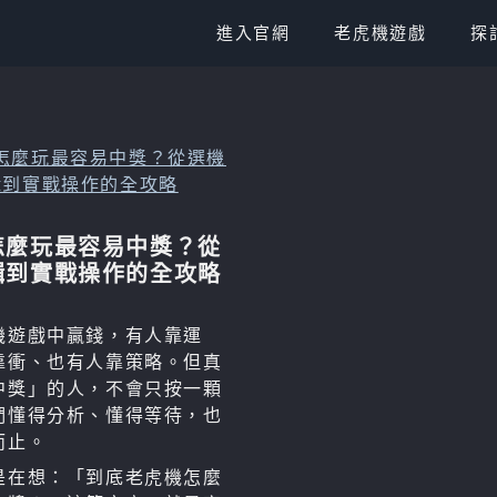
進入官網
老虎機遊戲
探
怎麼玩最容易中獎？從
輯到實戰操作的全攻略
機遊戲中贏錢，有人靠運
靠衝、也有人靠策略。但真
中獎」的人，不會只按一顆
們懂得分析、懂得等待，也
而止。
是在想：「到底老虎機怎麼