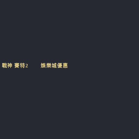
戰神 賽特2
娛樂城優惠