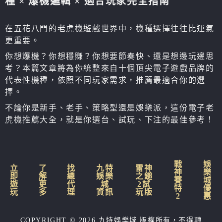
種 × 爆機邏輯 × 適合玩家完全指南
在五花八門的老虎機遊戲世界中，機種選擇往往比運氣
更重要。
你想爆機？你想穩賺？你想要節奏快、還是想邊玩邊思
考？本篇文章將為你統整來自十個頂尖電子遊戲品牌的
代表性機種，依照不同玩家需求，推薦最適合你的選
擇。
不論你是新手、老手、策略型還是娛樂派，這份電子老
虎機推薦大全，就是你選台、試玩、下注的最佳參考！
戰
娛
立
了
找
九特
雷神
神
樂
即
解
總
娛樂
之鎚
賽
城
遊
更
代
城
2試
特
優
玩
多
理
資訊
玩版
2
惠
COPYRIGHT © 2026 九特娛樂城 版權所有，不得轉