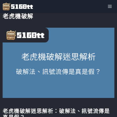
跳
Me
至
主
老虎機破解
要
內
容
老虎機破解迷思解析：破解法、訊號流傳是