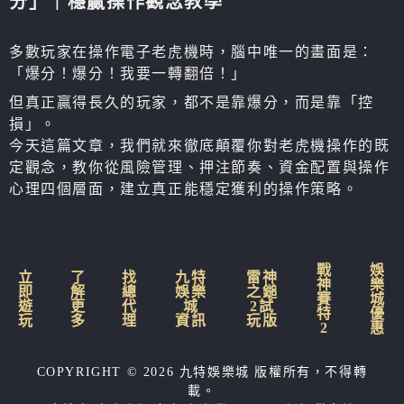
分」｜穩贏操作觀念教學
多數玩家在操作電子老虎機時，腦中唯一的畫面是：
「爆分！爆分！我要一轉翻倍！」
但真正贏得長久的玩家，都不是靠爆分，而是靠「控
損」。
今天這篇文章，我們就來徹底顛覆你對老虎機操作的既
定觀念，教你從風險管理、押注節奏、資金配置與操作
心理四個層面，建立真正能穩定獲利的操作策略。
戰
娛
立
了
找
九特
雷神
神
樂
即
解
總
娛樂
之鎚
賽
城
遊
更
代
城
2試
特
優
玩
多
理
資訊
玩版
2
惠
COPYRIGHT © 2026 九特娛樂城 版權所有，不得轉
載。