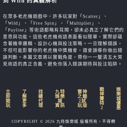
到 Wild 的真義解析
在眾多老虎機遊戲中，許多玩家對「Scatter」、
「Wild」、「Free Spin」、「Multiplier」、
「Payline」等術語都略有耳聞，卻未必真正了解它們的
意思與功能。這些老虎機術語表面看似簡單，實際卻蘊
含著機率邏輯、設計心機與投注策略。一旦理解錯誤，
不但可能影響你的老虎機中獎機會，還會誤導你做出錯
誤判斷。本篇文章將以實戰角度，帶你一一釐清五大常
見術語的真正含義，避免你落入錯誤期待與投注陷阱。
戰
娛
立
了
找
九特
雷神
神
樂
即
解
總
娛樂
之鎚
賽
城
遊
更
代
城
2試
特
優
玩
多
理
資訊
玩版
2
惠
COPYRIGHT © 2026 九特娛樂城 版權所有，不得轉