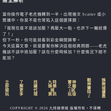
險全解析
當你操作電子老虎機轉到一半，出現幾次 Scatter 或小
獎連中，你是不是也常陷入這個選擇題：
「我現在是不是該加壓？再壓大一點，也許下一輪就爆
了！」
但下一秒，你可能就看到彩金瞬間歸零。
今天這篇文章，就是要幫你解決這個經典問題——老虎
機該不該中途加壓？該在什麼時候加？什麼情況下絕不
能加？
戰
娛
立
了
找
九特
雷神
神
樂
即
解
總
娛樂
之鎚
賽
城
遊
更
代
城
2試
特
優
玩
多
理
資訊
玩版
2
惠
COPYRIGHT © 2026 九特娛樂城 版權所有，不得轉