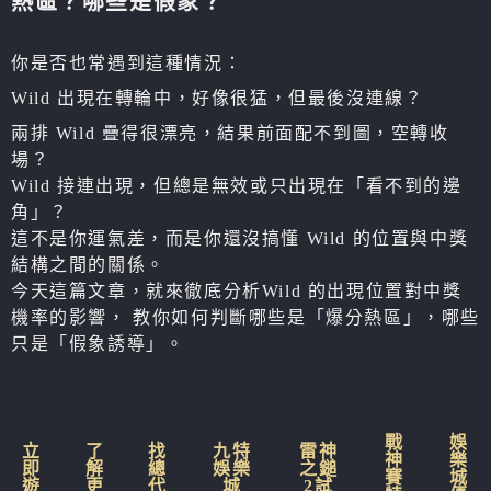
熱區？哪些是假象？
你是否也常遇到這種情況：
Wild 出現在轉輪中，好像很猛，但最後沒連線？
兩排 Wild 疊得很漂亮，結果前面配不到圖，空轉收
場？
Wild 接連出現，但總是無效或只出現在「看不到的邊
角」？
這不是你運氣差，而是你還沒搞懂 Wild 的位置與中獎
結構之間的關係。
今天這篇文章，就來徹底分析Wild 的出現位置對中獎
機率的影響， 教你如何判斷哪些是「爆分熱區」，哪些
只是「假象誘導」。
戰
娛
立
了
找
九特
雷神
神
樂
即
解
總
娛樂
之鎚
賽
城
遊
更
代
城
2試