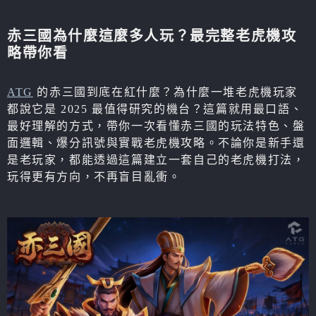
赤三國為什麼這麼多人玩？最完整老虎機攻
略帶你看
ATG
的赤三國到底在紅什麼？為什麼一堆老虎機玩家
都說它是 2025 最值得研究的機台？這篇就用最口語、
最好理解的方式，帶你一次看懂赤三國的玩法特色、盤
面邏輯、爆分訊號與實戰老虎機攻略。不論你是新手還
是老玩家，都能透過這篇建立一套自己的老虎機打法，
玩得更有方向，不再盲目亂衝。