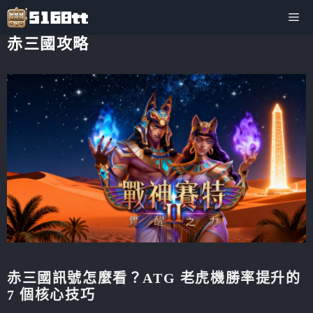
跳
Me
至
主
赤三國攻略
要
內
容
赤三國訊號怎麼看？ATG 老虎機勝率提升的
7 個核心技巧