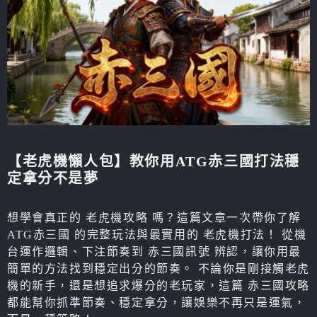
【老虎機懶人包】教你用ATG赤三國打法穩
定拿分不是夢
想學會真正的 老虎機攻略 嗎？這篇文章一次帶你了解
ATG赤三國 的完整玩法與最實用的 老虎機打法！ 從機
台運作邏輯、下注節奏到 赤三國訊號 辨認，讓你用最
簡單的方法找到穩定出分的節奏。 不論你是剛接觸老虎
機的新手，還是想追求爆分的老玩家，這篇 赤三國攻略
都能幫你抓準節奏、穩定拿分，讓娛樂不再只是運氣，