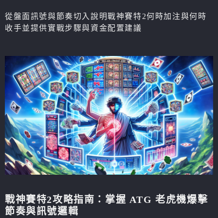
從盤面訊號與節奏切入說明戰神賽特2何時加注與何時
收手並提供實戰步驟與資金配置建議
戰神賽特2攻略指南：掌握 ATG 老虎機爆擊
節奏與訊號邏輯