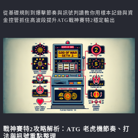
從基礎規則到爆擊節奏與訊號判讀教你用樣本記錄與資
金控管抓住高波段提升ATG戰神賽特2穩定輸出
戰神賽特2攻略解析：ATG 老虎機節奏、打
法與訊號重點整理