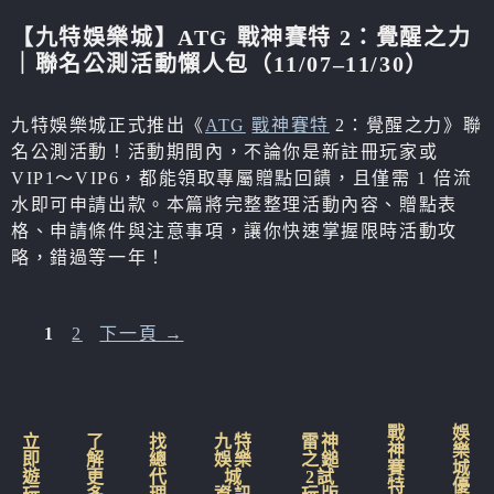
【九特娛樂城】ATG 戰神賽特 2：覺醒之力
｜聯名公測活動懶人包（11/07–11/30）
九特娛樂城正式推出《
ATG
戰神賽特
2：覺醒之力》聯
名公測活動！活動期間內，不論你是新註冊玩家或
VIP1～VIP6，都能領取專屬贈點回饋，且僅需 1 倍流
水即可申請出款。本篇將完整整理活動內容、贈點表
格、申請條件與注意事項，讓你快速掌握限時活動攻
略，錯過等一年！
頁
頁
1
2
下一頁
→
面
面
戰
娛
立
了
找
九特
雷神
神
樂
即
解
總
娛樂
之鎚
賽
城
遊
更
代
城
2試
特
優