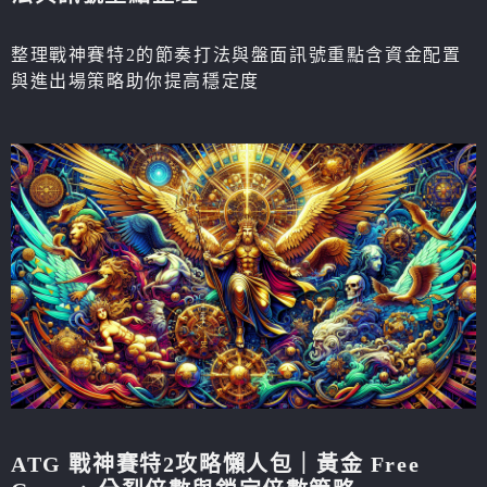
整理戰神賽特2的節奏打法與盤面訊號重點含資金配置
與進出場策略助你提高穩定度
ATG 戰神賽特2攻略懶人包｜黃金 Free