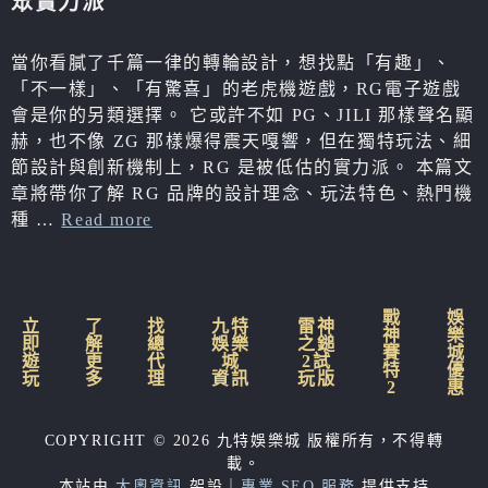
眾實力派
當你看膩了千篇一律的轉輪設計，想找點「有趣」、
「不一樣」、「有驚喜」的老虎機遊戲，RG電子遊戲
會是你的另類選擇。 它或許不如 PG、JILI 那樣聲名顯
赫，也不像 ZG 那樣爆得震天嘎響，但在獨特玩法、細
節設計與創新機制上，RG 是被低估的實力派。 本篇文
章將帶你了解 RG 品牌的設計理念、玩法特色、熱門機
種 …
Read more
戰
娛
立
了
找
九特
雷神
神
樂
即
解
總
娛樂
之鎚
賽
城
遊
更
代
城
2試
特
優
玩
多
理
資訊
玩版
2
惠
COPYRIGHT © 2026 九特娛樂城 版權所有，不得轉
載。
本站由
大奧資訊
架設｜
專業 SEO 服務
提供支持