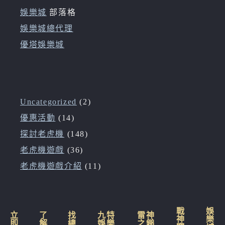
娛樂城
部落格
娛樂城總代理
優塔娛樂城
Uncategorized
(2)
優惠活動
(14)
探討老虎機
(148)
老虎機遊戲
(36)
老虎機遊戲介紹
(11)
戰
娛
立
了
找
九特
雷神
神
樂
即
解
總
娛樂
之鎚