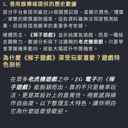
5. 善用娛樂城提供的歷史數據
部分平台會提供最近20局開獎記錄，或顯示顏色／樓層
／單雙的開獎趨勢圖表。這些資料雖無法保證預測結
果，但卻是提高勝率的重要參考依據。
總體而言，
《梯子遊戲》
並非純運氣遊戲，而是一種結
合觀察力、數據分析與下注邏輯的
老虎機遊戲
。只要學
會掌握機率動向，就能大幅提升中獎機會。
為什麼《梯子遊戲》深受玩家喜愛？遊戲特
色剖析
在眾多
老虎機遊戲
之中，
ZG 電子
的《
梯
子遊戲
》能脫穎而出，靠的不只是機率玩
法，更是其設計上的直覺性、視覺感與操
作自由度。以下整理五大特色，讓你明白
它為什麼這麼受歡迎。