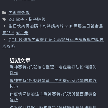
分
老虎機遊戲
類
標
ZG 電子
、
梯子遊戲
籤
生日快樂再加碼！九特娛樂城 VIP 專屬生日禮金最
高領 5,888 元
QT仙境傳說老虎機介紹：高爆分玩法解析與中獎技
巧攻略
近期文章
戰神賽特2訊號核心整理：老虎機打法如何順勢
操作
戰神賽特2訊號教學篇：老虎機玩家必學的看盤
技巧
什麼情況該加注？戰神賽特2訊號與盤面節奏全
解析
從冷盤到熱盤：戰神賽特2訊號變化與打法應對