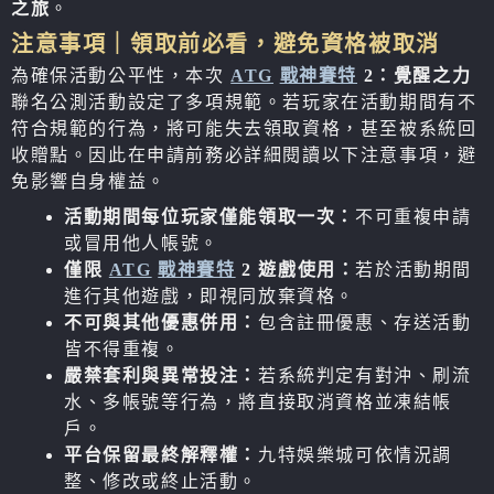
之旅
。
注意事項｜領取前必看，避免資格被取消
為確保活動公平性，本次
ATG
戰神賽特
2：覺醒之力
聯名公測活動設定了多項規範。若玩家在活動期間有不
符合規範的行為，將可能失去領取資格，甚至被系統回
收贈點。因此在申請前務必詳細閱讀以下注意事項，避
免影響自身權益。
活動期間每位玩家僅能領取一次：
不可重複申請
或冒用他人帳號。
僅限
ATG
戰神賽特
2 遊戲使用：
若於活動期間
進行其他遊戲，即視同放棄資格。
不可與其他優惠併用：
包含註冊優惠、存送活動
皆不得重複。
嚴禁套利與異常投注：
若系統判定有對沖、刷流
水、多帳號等行為，將直接取消資格並凍結帳
戶。
平台保留最終解釋權：
九特娛樂城可依情況調
整、修改或終止活動。