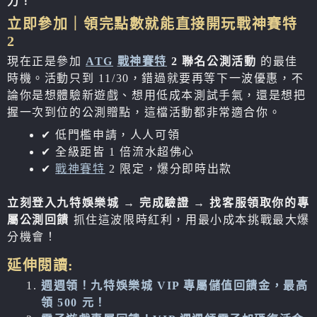
力！
立即參加｜領完點數就能直接開玩戰神賽特
2
現在正是參加
ATG
戰神賽特
2 聯名公測活動
的最佳
時機。活動只到 11/30，錯過就要再等下一波優惠，不
論你是想體驗新遊戲、想用低成本測試手氣，還是想把
握一次到位的公測贈點，這檔活動都非常適合你。
✔ 低門檻申請，人人可領
✔ 全級距皆 1 倍流水超佛心
✔
戰神賽特
2 限定，爆分即時出款
立刻登入九特娛樂城 → 完成驗證 → 找客服領取你的專
屬公測回饋
抓住這波限時紅利，用最小成本挑戰最大爆
分機會！
延伸閱讀:
週週領！九特娛樂城 VIP 專屬儲值回饋金，最高
領 500 元！