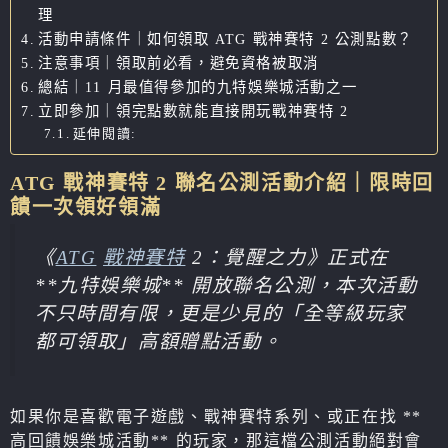
理
活動申請條件｜如何領取 ATG 戰神賽特 2 公測點數？
注意事項｜領取前必看，避免資格被取消
總結｜11 月最值得參加的九特娛樂城活動之一
立即參加｜領完點數就能直接開玩戰神賽特 2
延伸閱讀:
ATG 戰神賽特 2 聯名公測活動介紹｜限時回
饋一次領好領滿
《
ATG
戰神賽特
2：覺醒之力》正式在
**九特娛樂城** 開放聯名公測，本次活動
不只時間有限，更是少見的「全等級玩家
都可領取」高額贈點活動。
如果你是喜歡電子遊戲、戰神賽特系列、或正在找 **
高回饋娛樂城活動** 的玩家，那這檔公測活動絕對會