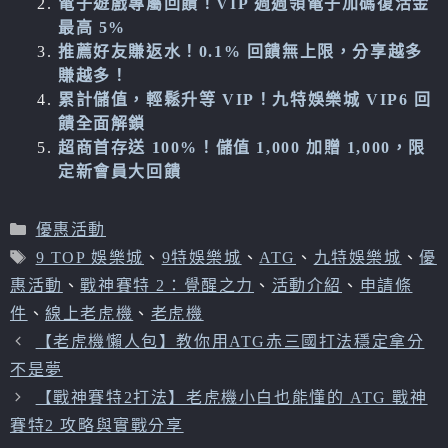
電子遊戲專屬回饋！VIP 週週領電子加碼復活金
最高 5%
推薦好友賺返水！0.1% 回饋無上限，分享越多
賺越多！
累計儲值，輕鬆升等 VIP！九特娛樂城 VIP6 回
饋全面解鎖
超商首存送 100%！儲值 1,000 加贈 1,000，限
定新會員大回饋
分
優惠活動
類
標
9 TOP 娛樂城
、
9特娛樂城
、
ATG
、
九特娛樂城
、
優
籤
惠活動
、
戰神賽特 2：覺醒之力
、
活動介紹
、
申請條
件
、
線上老虎機
、
老虎機
【老虎機懶人包】教你用ATG赤三國打法穩定拿分
不是夢
【戰神賽特2打法】老虎機小白也能懂的 ATG 戰神
賽特2 攻略與實戰分享