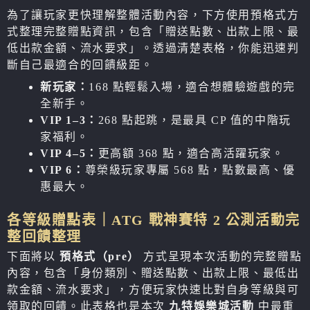
為了讓玩家更快理解整體活動內容，下方使用預格式方
式整理完整贈點資訊，包含「贈送點數、出款上限、最
低出款金額、流水要求」。透過清楚表格，你能迅速判
斷自己最適合的回饋級距。
新玩家：
168 點輕鬆入場，適合想體驗遊戲的完
全新手。
VIP 1–3：
268 點起跳，是最具 CP 值的中階玩
家福利。
VIP 4–5：
更高額 368 點，適合高活躍玩家。
VIP 6：
尊榮級玩家專屬 568 點，點數最高、優
惠最大。
各等級贈點表｜ATG 戰神賽特 2 公測活動完
整回饋整理
下面將以
預格式（pre）
方式呈現本次活動的完整贈點
內容，包含「身份類別、贈送點數、出款上限、最低出
款金額、流水要求」，方便玩家快速比對自身等級與可
領取的回饋。此表格也是本次
九特娛樂城活動
中最重