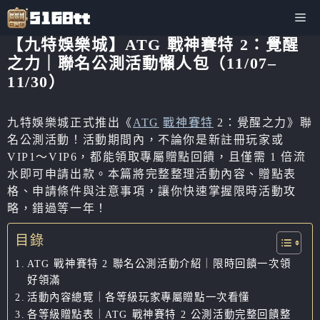
跳
Me
至
主
【九特娛樂城】ATG 戰神賽特 2：覺醒
要
之力｜聯名公測活動懶人包（11/07–
內
11/30）
容
九特娛樂城正式推出《
ATG
戰神賽特
2：覺醒之力》聯
名公測活動！活動期間內，不論你是新註冊玩家或
VIP1～VIP6，都能領取專屬贈點回饋，且僅需 1 倍流
水即可申請出款。本篇將完整整理活動內容、贈點表
格、申請條件與注意事項，讓你快速掌握限時活動攻
略，錯過等一年！
目錄
ATG 戰神賽特 2 聯名公測活動介紹｜限時回饋一次領
好領滿
活動內容總覽｜各等級玩家專屬贈點一次看懂
各等級贈點表｜ATG 戰神賽特 2 公測活動完整回饋整